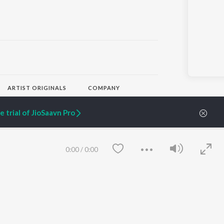
ARTIST ORIGINALS
COMPANY
Zaeden - Dooriyan
About Us
Raghav - Sufi
Culture
 trial of JioSaavn Pro
SIXK - Dansa
Blog
Siri - My Jam
Jobs
Lost Stories, "Mai Ni
Press
Meriye"
Advertise
0:00
/
0:00
Terms
&
Privacy
Help & Support
Grievances
JioSaavn Artist Insights
JioSaavn YourCast