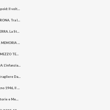
Operazione Anthropoid: Il volto della Resistenza europea
IL PROCESSO DI VERONA. Tra le sentenze, la politica e il dramma umano del fascismo al tramonto
IL PIUMETTO e la TERRA. La Storia della MOVM Luigi SBAIZ
ACQUERELLI DELLA MEMORIA di Barbara De Miro D'Ajeta | Teresa Maria Rauzino e Marco Lodi
IL PROCESSO DEL "MEZZO TERMINE". Libertà, Monarchia e Stampa nell'Italia liberale | Raffaele De Cesare (E. Lilli, R. Livolsi, M. Lodi)
FIGLI DELLA GUERRA: L’infanzia Perduta Dell’italia Del Dopoguerra
Serg. Motorista Mitragliere Dalmazio BIRAGO | Lo ricordano Elizabeth Lilli e Marco Lodi
L’Italia al bivio: Giugno 1946, Il voto che cambiò la storia dell’Italia
Tracce di Libertà: Storie e Memorie Democratiche. Certe assenze parlano più delle presenze