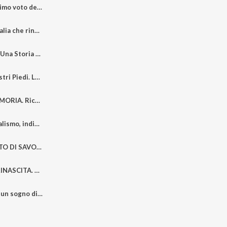
10 marzo 1946 Il primo voto delle donne italiane. Memoria, diritti e partecipazione nella costruzione della Repubblica.
FEBBRAIO 1946 L’Italia che rinasce Il laboratorio politico dell’Italia del ‘46
Norma COSSETTO. Una Storia del Confine Orientale
Memoria sotto i nostri Piedi. Leonetto PALLINI (1916-1945)
GIORNO DELLA MEMORIA. Ricordare il Passato per Difendere la Dignità Umana
VENEZUELA Colonialismo, indipendenza, petrolio e crisi democratica
1943-1945 UMBERTO DI SAVOIA nella Guerra di Liberazione. In memoria del Gen. Enrico Boscardi
L’INVERNO DELLA RINASCITA. Gennaio 1946 tra ricostruzione materiale e rinnovamento istituzionale
L’ONU: la nascita di un sogno di pace