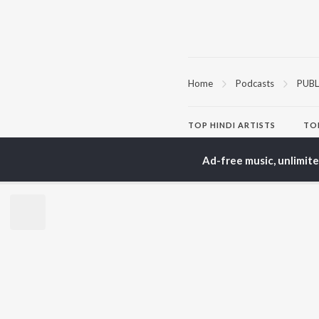
Home
Podcasts
PUBL
TOP
HINDI
ARTISTS
TO
Arijit Singh
Kri
Kishore Kumar
Anu
Ad-free music, unlimit
Lata Mangeshkar
Sus
Pritam
Dha
Udit Narayan
Hel
Alka Yagnik
R.D. Burman
BR
Kumar Sanu
New
Shreya Ghoshal
Fea
KK
Wee
Top
Top
Top