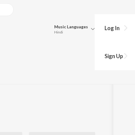
Music
Languages
Log In
Hindi
Queue
Pick all the languages you want to listen to.
Sign Up
Hindi
Punjabi
Tamil
Telugu
Marathi
Gujarati
Bengali
Kannada
Bhojpuri
Malayalam