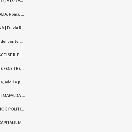
Giuseppe DOSSETTI (1913-1996). La Coscienza e la Repubblica
LA SCELTA DELL'ITALIA. Roma, Maggio 1946.
ROMA CLANDESTINA | Fulvia Ripa di Meana (Flaminia Sabatello e Marco Lodi)
LENUCCIA: il Cuore del ponte. Dalle barricate di Napoli al S.O.E.: la Resistenza di Maddalena Cerasuolo tra Storia documentata e Memoria
QUANDO L'ITALIA SCELSE IL FUTURO. Aprile 1946
IL MAGISTRATO CHE FECE TREMARE IL DUCE | Mauro Del Giudice | Teresa Maria Rauzino e Marco Lodi
Filò | Fare Filò: storie, addii e provincia incandescente | Pierfrancesco Trocchi e Marco Lodi
1902-1944 La vita di MAFALDA DI SAVOIA Una principessa tra monarchia, fascismo e nazismo
POTERE GIUDIZIARIO E POLITICA. Mauro DEL GIUDICE: il coraggio delle Riforme
IL RESPIRO DELLA CAPITALE. Marzo 1946: la vita quotidiana, le paure e le speranze del dopoguerra