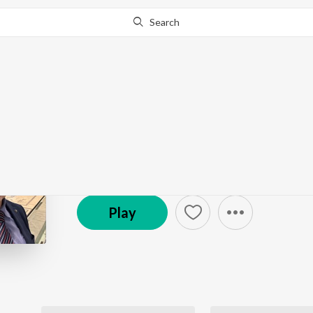
Search
Go Pro
to continue streaming.
Know Why?
PUBLIC MEMORIES
Podcast
Play