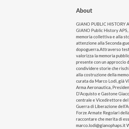
About
GIANO PUBLIC HISTORY APSP
GIANO Public History APS, i
memoria collettiva e alla s
attenzione alla Seconda gue
dopoguerra.Attraverso testi
valorizza la memoria pubbli
presente con un approccio di
condividere storie che risc
alla costruzione della memori
curata da Marco Lodi, già V
Arma Aeronautica, Preside
D’Acquisto e Gastone Giacom
centrale e Vicedirettore del
Guerra di Liberazione dell’
Forze Armate Regolari della
raccontare che merita di es
marco.lodi@gianophaps.it