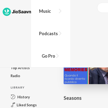
Go Pro to listen to this track
Music
BROWSE
Podcasts
New Releases
Top Charts
Top Playlists
Go Pro
Podcasts
Top Artists
Radio
LIBRARY
History
Seasons
Liked Songs