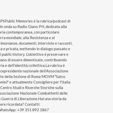
ublic Memories è la rubrica/podcast di
n onda su Radio Giano PH, dedicata alla
toria contemporanea, con particolare
rra mondiale, alla Resistenza e al
monianze, documenti, interviste e racconti,
ca e privata, mettendo in dialogo passato e
 public history. L’obiettivo è preservare e
hiano di essere dimenticate, contribuendo
a e dell’identità collettiva.La rubrica è
icepresidente nazionale dell’Associazione
nte della Sezione di Roma MOVM "Salvo
ini" e attualmente Consigliere per l’Italia
 Centro Studi e Ricerche Storiche sulla
Associazione Nazionale Combattenti delle
 Guerra di Liberazione.Hai una storia da
sere ricordata? Contatti:
 WhatsApp: +39 351 892 1867