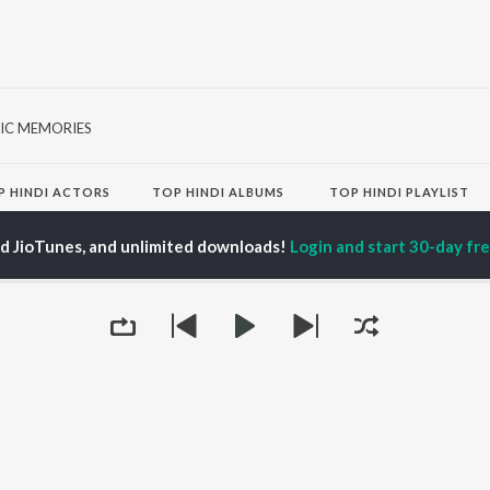
IC MEMORIES
P
HINDI
ACTORS
TOP HINDI ALBUMS
TOP HINDI PLAYLIST
ti Sanon
Humnava Mere
Hindi 1990s
pam Kher
Bhediya
Hindi 2000s
ed JioTunes, and unlimited downloads!
Login and start 30-day free
hant Singh Rajput
Zihaal e Miskin
90s Romance - Hindi
rmendra
Bhoot - Part One: The
Chartbusters 2026 -
en
Haunted Ship
Hindi
Yaarana
Best Of 90s - Hindi
Tap to Play
Bepanah Pyaar
Old Hindi Hits
OWSE
Aashiqui 2
Best Of Romance -
 Hindi Releases
Dilwale Dulhania Le
Hindi
tured Hindi Playlists
Jayenge
Hindi: India Superhits
kly Top Songs
Jugnu
Top 50
 Artists
Mere Jeevan Saathi
2000s Romance - Hindi
 Charts
Hindi Hit Songs
 Hindi Radios