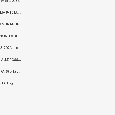
AMELIO CICHELLA (1916-2015). STORIA DI UN PILOTA DALL'EGEO ALL'ABRUZZO | Sergio CICHELLA Luciano ALBERGHINI MALTONI
ASSALTO ALLA SICILIA 9-10 LUGLIO 1943 | Luciano ALBERGHINI MALTONI, Salvatore PALASCINO
CINA 1955: GRANDI MURAGLIE E PONTI (Piero Calamandrei) | a cura di Fabiana CARISTO e Giulia DETTORI
MESSICO 1952 : LEZIONI DI DIRITTO, PAESAGGI E CULTURE (Piero Calamandrei) | a cura di Fabiana CARISTO e Giulia DETTORI
LEROS ON FIRE 1943-2023 | Luciano ALBERGHINI MALTONI e Nikos KAFENTZIS
I MARTIRI MILITARI ALLE FOSSE ARDEATINE | Franco MARI, Enrico PINO e Antonio LI GOBBI. Voce biografie Florena IAVARONE
LETTERE dalla STEPPA: Storia di coloro che non tornarono. La Campagna di Russia (1941-1943) | Simone GIRARDI e Aldo LI GOBBI
POLA CITTA' PERDUTA. L'agonia, l'esodo (1945-47) | Roberto SPAZZALI e Luigi FATTORINI