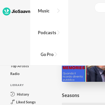
Go Pro to listen to this track
Music
BROWSE
Podcasts
New Releases
Top Charts
Top Playlists
Go Pro
Podcasts
Top Artists
Radio
LIBRARY
History
Seasons
Liked Songs