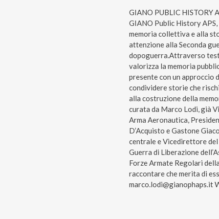
GIANO PUBLIC HISTORY APSP
GIANO Public History APS, i
memoria collettiva e alla s
attenzione alla Seconda gue
dopoguerra.Attraverso testi
valorizza la memoria pubbli
presente con un approccio di
condividere storie che risc
alla costruzione della memori
curata da Marco Lodi, già V
Arma Aeronautica, Preside
D’Acquisto e Gastone Giacom
centrale e Vicedirettore del
Guerra di Liberazione dell’
Forze Armate Regolari della
raccontare che merita di es
marco.lodi@gianophaps.it