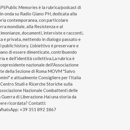
ublic Memories è la rubrica/podcast di
n onda su Radio Giano PH, dedicata alla
toria contemporanea, con particolare
rra mondiale, alla Resistenza e al
monianze, documenti, interviste e racconti,
ca e privata, mettendo in dialogo passato e
 public history. L’obiettivo è preservare e
hiano di essere dimenticate, contribuendo
a e dell’identità collettiva.La rubrica è
icepresidente nazionale dell’Associazione
nte della Sezione di Roma MOVM "Salvo
ini" e attualmente Consigliere per l’Italia
 Centro Studi e Ricerche Storiche sulla
Associazione Nazionale Combattenti delle
 Guerra di Liberazione.Hai una storia da
sere ricordata? Contatti:
 WhatsApp: +39 351 892 1867