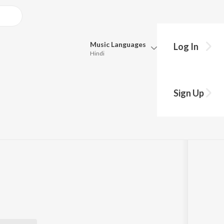
Music
Languages
Log In
Hindi
Queue
Pick all the languages you want to listen to.
Sign Up
Hindi
Punjabi
Tamil
Telugu
Marathi
Gujarati
Bengali
Kannada
Bhojpuri
Malayalam