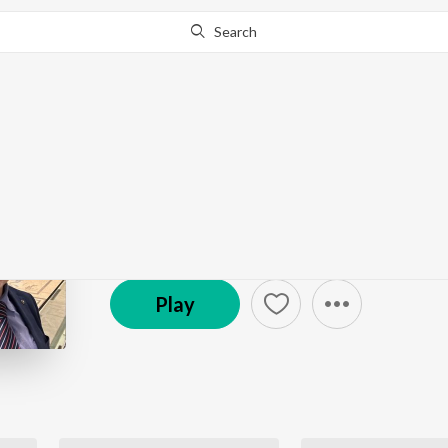
Search
Go Pro
to continue streaming.
Know Why?
PUBLIC MEMORIES
Podcast
Play