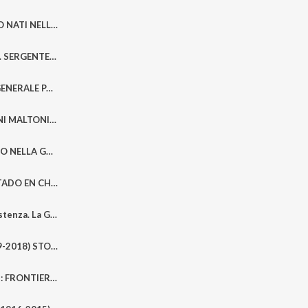
Canti della OSOPPO NATI NELLA BUFERA | Associazione Partigiani Osoppo Friuli
SPARTACO PALLINI. SERGENTE MOTORISTA FRONTE MILITARE CLANDESTINO AERONAUTICA | Marco LODI dialoga con Arturo PALLINI
ROBERTO LORDI. GENERALE PARTIGIANO (1894-1944) MOVM ALLA MEMORIA | Dario LORDI e Marco LODI
BRUNO ALBERGHINI MALTONI Dal Dodecaneso allo Stormo Baltimore | Luciano ALBERGHINI MALTONI e Marco LODI
LE BRIGATE OSOPPO NELLA GUERRA DI LIBERAZIONE IN FRIULI-VENEZIA GIULIA | PAOLA DEL DIN MOVM
1973 GOLPE DE ESTADO EN CHILE | Paolo CARUSI e Maria Rosaria STABILI
I Militari nella Resistenza. La Guerra di Liberazione delle Forze Armate regolari e la Resistenza, senz’armi, degli Internati militari 43/45
DANTE TATTI (1919-2018) STORIA DI UN MOTORISTA DELLA REGIA AERONAUTICA. ARBUS, PADOVA, EL ALAMEIN, INNSBRUCK, ROMA
8 SETTEMBRE 1943: FRONTIERA ORIENTALE | ROBERTO SPAZZALI e LUIGI FATTORINI