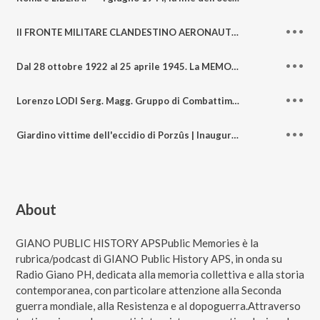
Il FRONTE MILITARE CLANDESTINO AERONAUTICA. Roma, Settembre 1943 – giugno 1944
Dal 28 ottobre 1922 al 25 aprile 1945. La MEMORIA è una scelta
Lorenzo LODI Serg. Magg. Gruppo di Combattimento FRIULI | Dalla Campagna di Grecia alla Liberazione di Bologna 21 aprile 1945
Giardino vittime dell'eccidio di Porzûs | Inaugurazione targa
About
GIANO PUBLIC HISTORY APSPublic Memories è la
rubrica/podcast di GIANO Public History APS, in onda su
Radio Giano PH, dedicata alla memoria collettiva e alla storia
contemporanea, con particolare attenzione alla Seconda
guerra mondiale, alla Resistenza e al dopoguerra.Attraverso