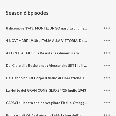
Season 6
Episodes
8 dicembre 1943. MONTELUNGO nascita di un esercito
4 NOVEMBRE 1918: L’ITALIA ALLA VITTORIA. Dall’armistizio di Villa Giusti alla fine della Grande Guerra
ATTENTI AL FILO! La Resistenza dimenticata
Dal Cielo alla Resistenza : Alessandro SETTI e il CLN Verona
Dal Bando n.°8 al Corpo Italiano di Liberazione. La storia di un ragazzo di 80 anni fa Luigi GUERRASIO
La Notte del GRAN CONSIGLIO 24/25 luglio 1943
CAPACI : Il boato che ha svegliato l’Italia. Omaggio a Giovanni FALCONE
Roma è LIBERA!” – 4 giugno 1944, la fine dell’occupazione nazifascista