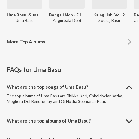
Uma Bosu -Sunanda Bnachbe Ekhanei
Bengali Non - Film Hitz Vol - 19
Kalagulab, Vol. 2
Uma Basu
Angurbala Debi
Swaraj Basu
More
Top Albums
FAQs for
Uma Basu
What are the top songs of Uma Basu?
The top albums of Uma Basu are Bhikke Kori, Chhelebelar Katha,
Meghera Dol Bendhe Jay and Oi Hotha Seemanar Paar.
What are the top albums of Uma Basu?
The top albums of Uma Basu are Uma Bosu -Sunanda Bnachbe
Ekhanei, Bengali Non - Film Hitz Vol - 19, Kalagulab, Vol. 2 and Bengali