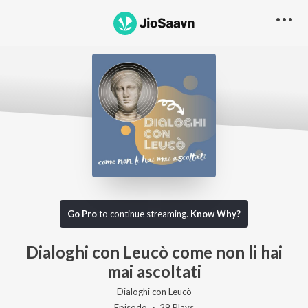
Go Pro to listen to this track
Go Pro
to continue streaming.
Know Why?
Dialoghi con Leucò come non li hai
mai ascoltati
Dialoghi con Leucò
Episode ·
29
Play
s