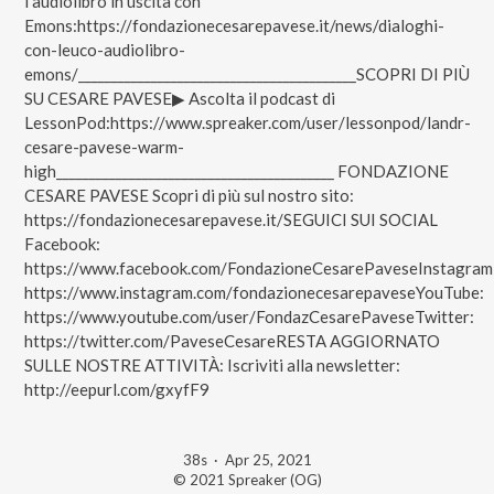
l’audiolibro in uscita con
Emons:https://fondazionecesarepavese.it/news/dialoghi-
con-leuco-audiolibro-
emons/__________________________________________SCOPRI DI PIÙ
SU CESARE PAVESE▶︎ Ascolta il podcast di
LessonPod:https://www.spreaker.com/user/lessonpod/landr-
cesare-pavese-warm-
high__________________________________________ FONDAZIONE
CESARE PAVESE Scopri di più sul nostro sito:
https://fondazionecesarepavese.it/​SEGUICI SUI SOCIAL
Facebook:
https://www.facebook.com/FondazioneCesarePaveseInstagram
https://www.instagram.com/fondazionecesarepaveseYouTube:
https://www.youtube.com/user/FondazCesarePaveseTwitter:
https://twitter.com/PaveseCesareRESTA AGGIORNATO
SULLE NOSTRE ATTIVITÀ: Iscriviti alla newsletter:
http://eepurl.com/gxyfF9
38s
·
Apr 25, 2021
© 2021 Spreaker (OG)