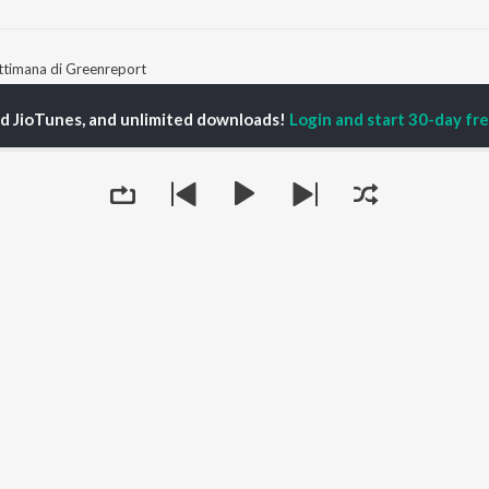
ttimana di Greenreport
ed JioTunes, and unlimited downloads!
Login and start 30-day free
P
ACTORS
TOP ALBUMS
TOP PLAYLIST
ti Sanon
Humnava Mere
Hindi 1990s
pam Kher
Bhediya
Hindi 2000s
hant Singh Rajput
Zihaal e Miskin
90s Romance - Hindi
en
Bhoot - Part One: The
Chartbusters 2026 -
rmendra
Haunted Ship
Hindi
Bepanah Pyaar
Best Of 90s - Hindi
Yaarana
Old Hindi Hits
OWSE
Aashiqui 2
Hindi: India Superhits
 Releases
Dilwale Dulhania Le
Top 50
tured Playlists
Jayenge
Best Of Romance -
kly Top Songs
Mere Jeevan Saathi
Hindi
Queue
 Artists
Bandeya (From "Dil
2000s Romance - Hindi
 Charts
Juunglee")
Hindi Hit Songs
 Radios
OS
JioSaavn for Android
New Releases