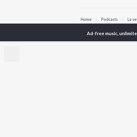
Home
Podcasts
La se
Ad-free music, unlimit
TOP
ARTISTS
TO
Arijit Singh
Kri
Kishore Kumar
Anu
Lata Mangeshkar
Sus
Pritam
Hel
Udit Narayan
Dha
Alka Yagnik
R.D. Burman
BR
Kumar Sanu
New
KK
Fea
Shreya Ghoshal
Wee
Top
Top
Top
JioSaavn Pro
JioSaavn for i