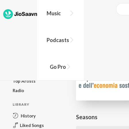
Go Pro to listen to this track
Music
BROWSE
Podcasts
New Releases
Top Charts
Top Playlists
Go Pro
Podcasts
Top Artists
Radio
LIBRARY
History
Seasons
Liked Songs