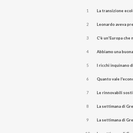
1
La transizione ecologica non
2
Leonardo aveva previsto tutto. N
3
C'è un'Europa che 
4
Abbiamo una buona notizia per chi
5
I ricchi inquinano d
6
Quanto vale l'econom
7
Le rinnovabili sostituirann
8
La settimana di Greenreport 24
9
La settimana di Greenreport 17