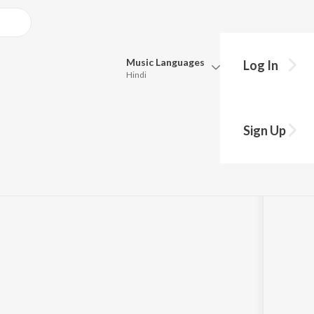
Music
Languages
Log In
Hindi
Queue
Pick all the languages you want to listen to.
report
Sign Up
Hindi
Punjabi
Tamil
Telugu
Marathi
Gujarati
Bengali
Kannada
Bhojpuri
Malayalam