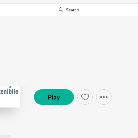
Search
Go Pro
to continue streaming.
Know Why?
La settimana di Green
Podcast
Play