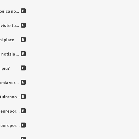
 è una bizza
oi e le frane.
mi piace
udere il 2025?
i più?
ia verde?
o le fossili?
 novembre 2025
 novembre 2025