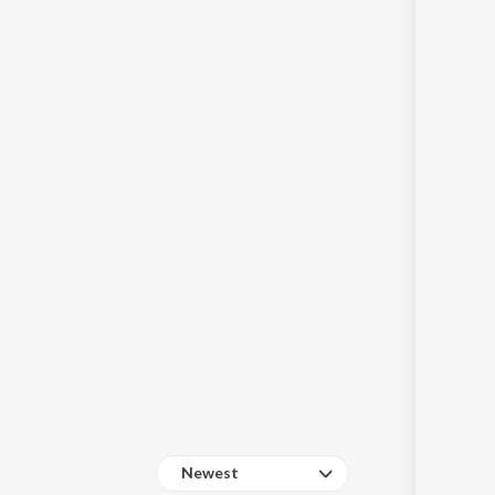
Sanskrit
Haryanvi
Rajasthani
Odia
Assamese
Update
Newest