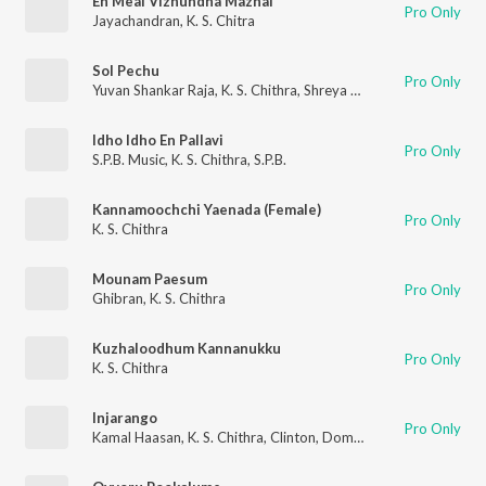
En Meal Vizhundha Mazhai
Pro Only
Jayachandran
,
K. S. Chitra
Sol Pechu
Pro Only
Yuvan Shankar Raja
,
K. S. Chithra
,
Shreya Ghoshal
Idho Idho En Pallavi
Pro Only
S.P.B. Music
,
K. S. Chithra
,
S.P.B.
Kannamoochchi Yaenada (Female)
Pro Only
K. S. Chithra
Mounam Paesum
Pro Only
Ghibran
,
K. S. Chithra
Kuzhaloodhum Kannanukku
Pro Only
K. S. Chithra
Injarango
Pro Only
Kamal Haasan
,
K. S. Chithra
,
Clinton
,
Dominique Cerejo
,
A.R. 