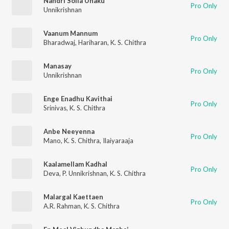
Nandri Solla Unaku
Pro Only
Unnikrishnan
Vaanum Mannum
Pro Only
Bharadwaj
,
Hariharan
,
K. S. Chithra
Manasay
Pro Only
Unnikrishnan
Enge Enadhu Kavithai
Pro Only
Srinivas
,
K. S. Chithra
Anbe Neeyenna
Pro Only
Mano
,
K. S. Chithra
,
Ilaiyaraaja
Kaalamellam Kadhal
Pro Only
Deva
,
P. Unnikrishnan
,
K. S. Chithra
Malargal Kaettaen
Pro Only
A.R. Rahman
,
K. S. Chithra