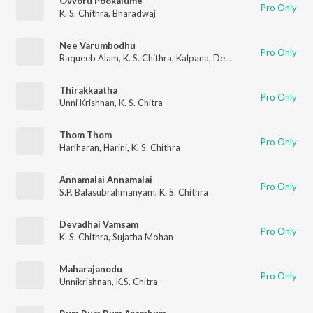
Ovvoru Pookalume
Pro Only
K. S. Chithra
,
Bharadwaj
Nee Varumbodhu
Pro Only
Raqueeb Alam
,
K. S. Chithra
,
Kalpana
,
Devi Sri Prasad
Thirakkaatha
Pro Only
Unni Krishnan
,
K. S. Chitra
Thom Thom
Pro Only
Hariharan
,
Harini
,
K. S. Chithra
Annamalai Annamalai
Pro Only
S.P. Balasubrahmanyam
,
K. S. Chithra
Devadhai Vamsam
Pro Only
K. S. Chithra
,
Sujatha Mohan
Maharajanodu
Pro Only
Unnikrishnan
,
K.S. Chitra