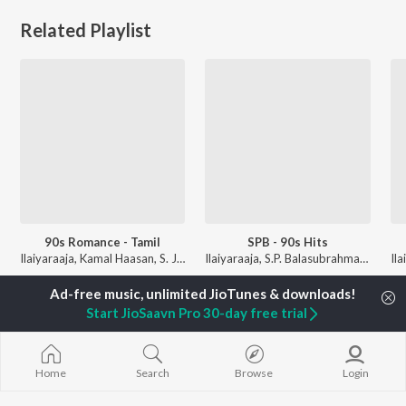
Related Playlist
90s Romance - Tamil
SPB - 90s Hits
Ilaiyaraaja, Kamal Haasan, S. Janaki, and more
Ilaiyaraaja, S.P. Balasubrahmanyam, and K.S. Chithra
Currently Trending Playlists
Start JioSaavn Pro 30-day free trial
Home
Search
Browse
Login