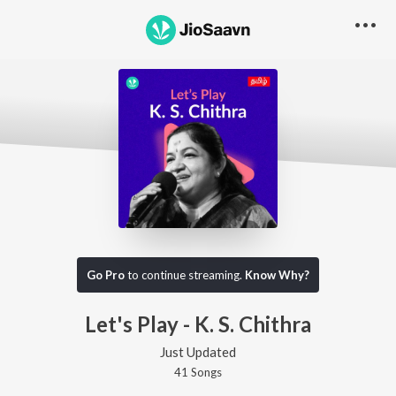
Go Pro
to continue streaming.
Know Why?
Let's Play - K. S. Chithra
Just Updated
41
Song
s