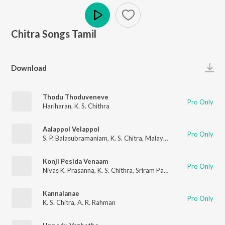
Chitra Songs Tamil
Play
Download
Thodu Thoduveneve
Pro Only
Hariharan
,
K. S. Chithra
Aalappol Velappol
Pro Only
S. P. Balasubramaniam
,
K. S. Chitra
,
Malaysia Vasudevan
Konji Pesida Venaam
Pro Only
Nivas K. Prasanna
,
K. S. Chithra
,
Sriram Parthasaarathy
Kannalanae
Pro Only
K. S. Chitra
,
A. R. Rahman