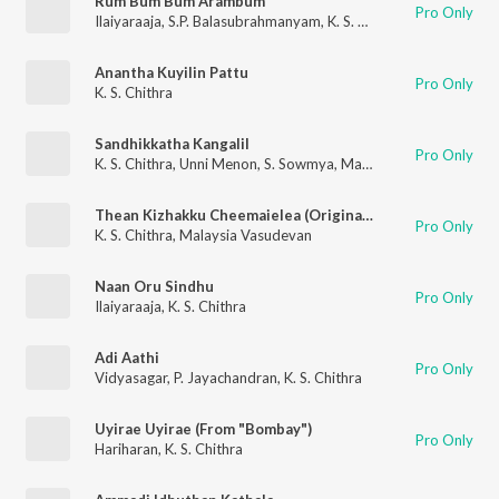
Rum Bum Bum Arambum
Pro Only
Ilaiyaraaja
,
S.P. Balasubrahmanyam
,
K. S. Chithra
Anantha Kuyilin Pattu
Pro Only
K. S. Chithra
Sandhikkatha Kangalil
Pro Only
K. S. Chithra
,
Unni Menon
,
S. Sowmya
,
Madhan Karky
Thean Kizhakku Cheemaielea (Original Motion Picture Soundtrack)
Pro Only
K. S. Chithra
,
Malaysia Vasudevan
Naan Oru Sindhu
Pro Only
Ilaiyaraaja
,
K. S. Chithra
Adi Aathi
Pro Only
Vidyasagar
,
P. Jayachandran
,
K. S. Chithra
Uyirae Uyirae (From "Bombay")
Pro Only
Hariharan
,
K. S. Chithra