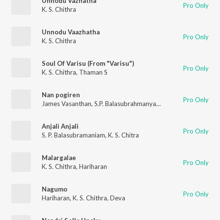
Unnodu Vazhatha
Pro Only
K. S. Chithra
Unnodu Vaazhatha
Pro Only
K. S. Chithra
Soul Of Varisu (From "Varisu")
Pro Only
K. S. Chithra
,
Thaman S
Nan pogiren
Pro Only
James Vasanthan
,
S.P. Balasubrahmanyam
,
K. S. Chithra
,
Thama
Anjali Anjali
Pro Only
S. P. Balasubramaniam
,
K. S. Chitra
Malargalae
Pro Only
K. S. Chithra
,
Hariharan
Nagumo
Pro Only
Hariharan
,
K. S. Chithra
,
Deva