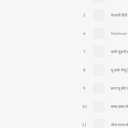
5
फंसाली मीठी 
6
Vaishnav
7
सारी सूकगी ह
8
तू आके मोसू 
9
हमन सू बोले मु
10
बच्चा बच्चा क
11
जीना मरना 