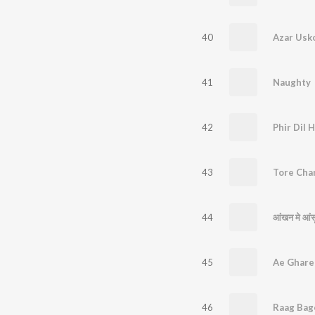
40
Azar Usk
41
Naughty
42
Phir Dil H
43
Tore Cha
44
आंखन मे आंस
45
Ae Ghare
46
Raag Bag