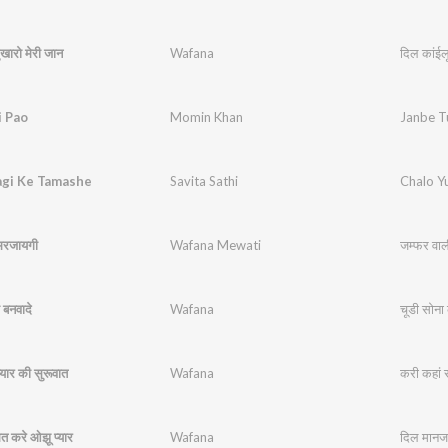
ुखारो मेरी जान
Wafana
दिल कांईलू
i Pao
Momin Khan
Janbe T
agi Ke Tamashe
Savita Sathi
Chalo Y
मरजायगी
Wafana Mewati
जम्फर वा
 बनवादे
Wafana
चूडी सोना 
्यार की सुरूवात
Wafana
करी कहां स
त करे ओझू प्यार
Wafana
दिल मानजा