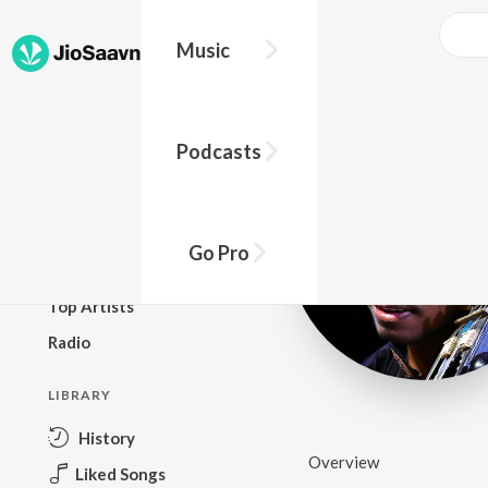
Music
BROWSE
Podcasts
New Releases
Top Charts
Top Playlists
Go Pro
Podcasts
Top Artists
Radio
LIBRARY
History
Overview
Liked Songs