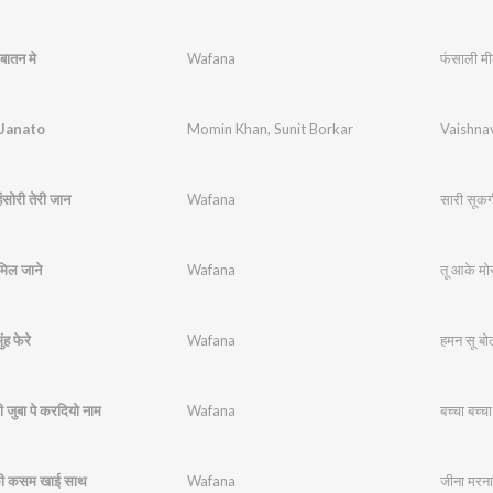
बातन मे
Wafana
फंसाली मी
 Janato
Momin Khan
,
Sunit Borkar
Vaishna
ंसोरी तेरी जान
Wafana
सारी सूकगी
मिल जाने
Wafana
तू आके मो
ंह फेरे
Wafana
हमन सू बोले
ी जुबा पे करदियो नाम
Wafana
बच्चा बच्च
की कसम खाई साथ
Wafana
जीना मरन