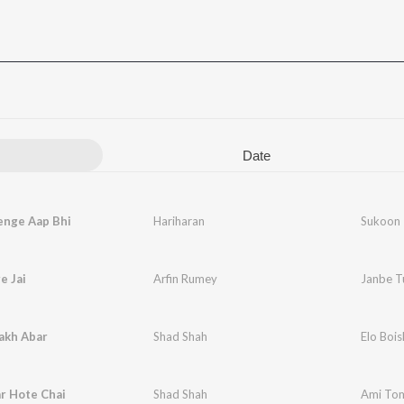
Date
enge Aap Bhi
Hariharan
Sukoon
e Jai
Arfin Rumey
Janbe T
akh Abar
Shad Shah
Elo Boi
r Hote Chai
Shad Shah
Ami Tom