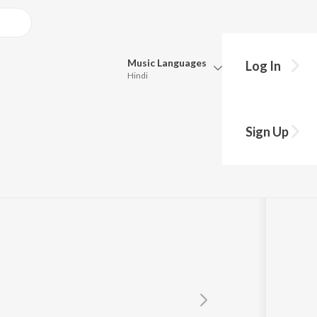
Music
Languages
Log In
Hindi
Queue
Pick all the languages you want to listen to.
Sign Up
Hindi
Punjabi
Tamil
Telugu
Marathi
Gujarati
Bengali
Kannada
Bhojpuri
Malayalam