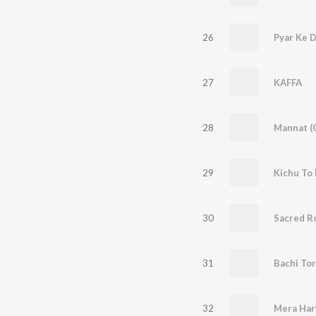
26
Pyar Ke D
27
KAFFA
28
Mannat (O
29
Kichu To 
30
Sacred R
31
Bachi To
32
Mera Har