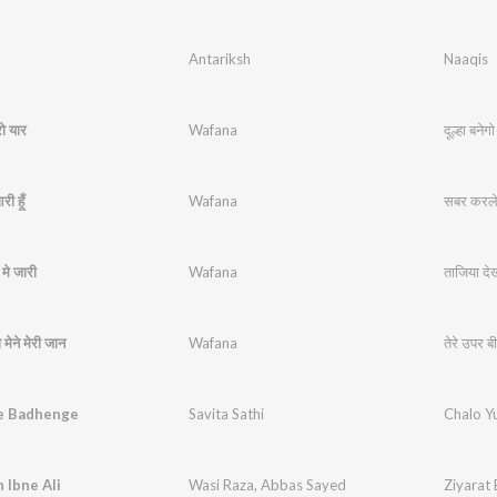
Antariksh
Naaqis
रो यार
Wafana
दूल्हा बनेगो
ी हूँ
Wafana
सबर करले 
मे जारी
Wafana
ताजिया दे
 मेने मेरी जान
Wafana
तेरे उपर बी
se Badhenge
Savita Sathi
Chalo Y
 Ibne Ali
Wasi Raza
,
Abbas Sayed
Ziyarat 