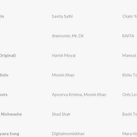
in
Savita Sathi
Chalo Y
themomin
,
Mr. Dil
KAFFA
riginal)
Harish Moyal
Mannat
Bolo
Momin Khan
Kichu T
oots
Apoorva Krishna
,
Momin Khan
Only Lov
r Nishwashe
Shad Shah
Bachi T
yana Song
Digitalmominkhan
Mera Ha