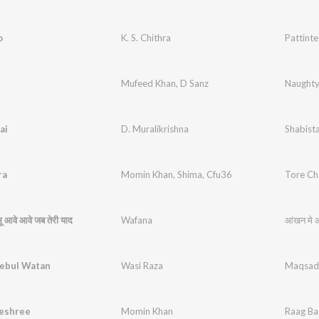
o
K. S. Chithra
Pattinte
Mufeed Khan
,
D Sanz
Naught
ai
D. Muralikrishna
Shabista
ra
Momin Khan
,
Shima
,
Cfu36
Tore Ch
ू आवे आवे जब तेरी याद
Wafana
आंखन मे आ
ebul Watan
Wasi Raza
Maqsad 
eshree
Momin Khan
Raag Ba