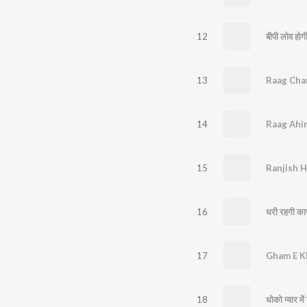
12
बीपी लोव होग
13
Raag Cha
14
Raag Ahir
15
Ranjish H
16
धरी रहगी का
17
Gham E K
18
धोको प्यार में