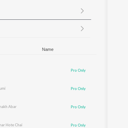
Sanskrit
Haryanvi
Rajasthani
Odia
Assamese
Update
Name
Pro Only
umi
Pro Only
shakh Abar
Pro Only
ar Hote Chai
Pro Only