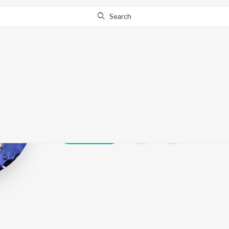
Search
Momin Khan
Play