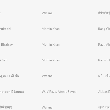
ी
Wafana
बीपी लोव ह
rukeshi
Momin Khan
Raag Ch
 Bhairav
Momin Khan
Raag Ahi
i Sahi
Momin Khan
Ranjish 
जू बादमन की खीर
Wafana
धरी रहगी 
hatoon E Jannat
Wasi Raza
,
Abbas Sayed
Abbas E
 मिले हरबार
Wafana
धोको प्यार 