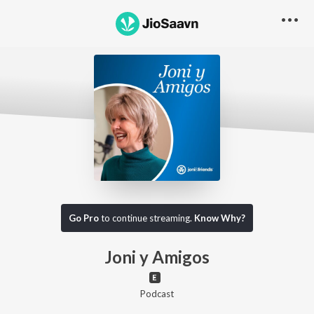
Go Pro to listen to this track
Go Pro
to continue streaming.
Know Why?
Joni y Amigos
Podcast