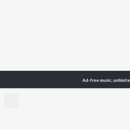
Ad-free music, unlimit
Home
Podcasts
Dialo
TOP
HINDI
ARTISTS
TO
Arijit Singh
Kri
Kishore Kumar
Anu