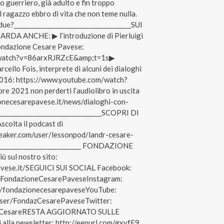
io guerriero, già adulto e fin troppo
l ragazzo ebbro di vita che non teme nulla.
 due?_______________________________________SUI
A ANCHE: ▶︎ l’introduzione di Pierluigi
Fondazione Cesare Pavese:
watch?v=86arxRJRZcE&amp;t=1s▶︎
arcello Fois, interprete di alcuni dei dialoghi
 2016: https://www.youtube.com/watch?
 2021 non perderti l’audiolibro in uscita
onecesarepavese.it/news/dialoghi-con-
_________________________________SCOPRI DI
olta il podcast di
aker.com/user/lessonpod/landr-cesare-
___________________________ FONDAZIONE
 sul nostro sito:
avese.it/​SEGUICI SUI SOCIAL Facebook:
/FondazioneCesarePavese​Instagram:
m/fondazionecesarepaveseYouTube:
user/FondazCesarePaveseTwitter:
eseCesareRESTA AGGIORNATO SULLE
alla newsletter: http://eepurl.com/gxyfF9