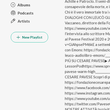
Achille e Patroclo. Il semi-d
Albums
consapevole della morte, e i
Chi è il vero immortale tra i
Podcasts
DIALOGHI CON LEUCÒ GUARD
Artists
Vaccaneo, direttore della 
https://www.youtube.com/
l’intervista allo scrittore M
New Playlist
al Pavese Festival 2020 e
v=GiAhpsePM6kE a settembre
con Emons: https://fondazi
leuco-audiolibro-emons/____
PIÙ SU CESARE PAVESE▶︎ Asc
LessonPodhttps://www.spre
pavese-warm-high__________
CESARE PAVESE Scopri di più
https://fondazionecesarep
https://www.facebook.com
https://www.instagram.co
https://www.youtube.com/
https://twitter.com/Pav
NOSTRE ATTIVITÀ:Iscriviti 