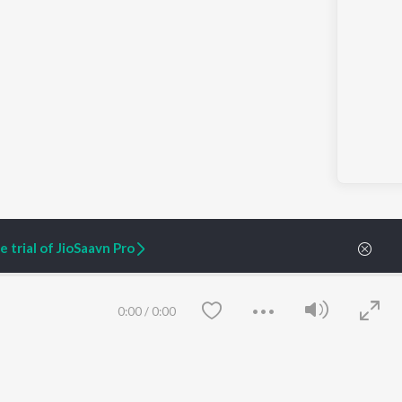
 trial of JioSaavn Pro
0:00
/
0:00
ARTIST ORIGINALS
COMPANY
Zaeden - Dooriyan
About Us
Raghav - Sufi
Culture