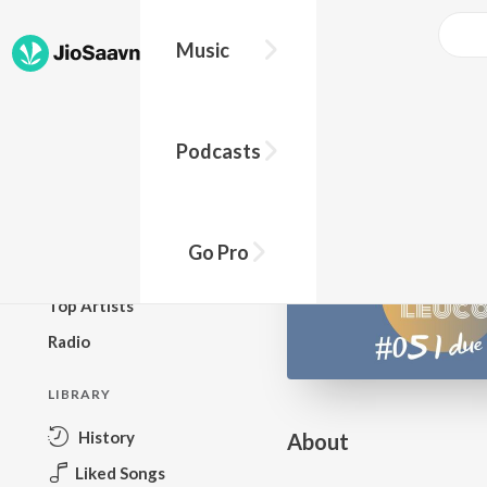
Go Pro to listen to this track
Music
BROWSE
Podcasts
New Releases
Top Charts
Top Playlists
Go Pro
Podcasts
Top Artists
Radio
LIBRARY
History
About
Liked Songs