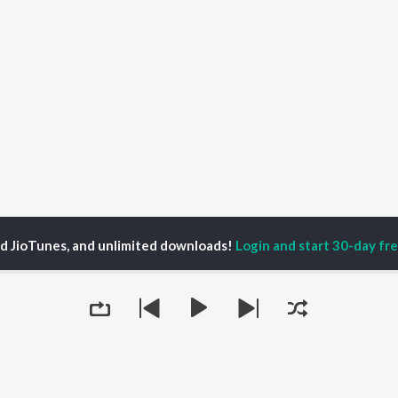
ed JioTunes, and unlimited downloads!
Login and start 30-day free
ghi con Leucò Season 1
I due - parlano Achille e Patroclo
P
HINDI
ACTORS
TOP HINDI ALBUMS
TOP HINDI PLAYLIST
ti Sanon
Hindi Medium
Best Of 90s - Hindi
pam Kher
Humnava Mere
Most Streamed Love