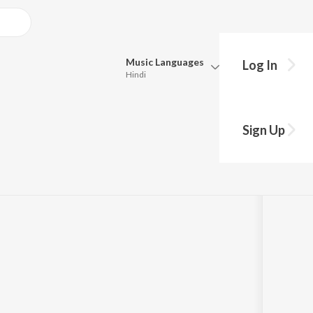
Music
Languages
Log In
Hindi
Queue
Pick all the languages you want to listen to.
 e Patroclo
Sign Up
Hindi
Punjabi
Tamil
Telugu
Marathi
Gujarati
Bengali
Kannada
Bhojpuri
Malayalam