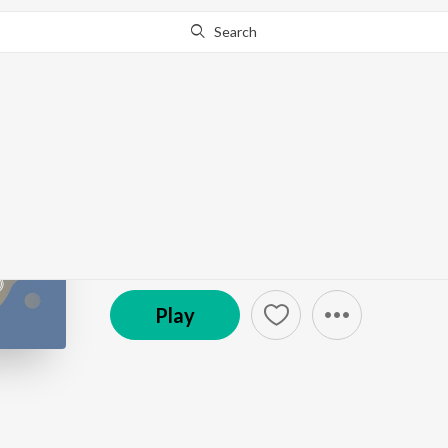
Search
Go Pro
to continue streaming.
Know Why?
I due - parlano Achille
Dialoghi con Leucò
Episode
·
6:50
·
Jun 22, 2021
Play