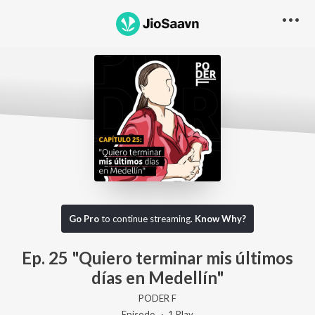
Go Pro to listen to this track
Go Pro
to continue streaming.
Know Why?
Ep. 25 "Quiero terminar mis últimos
días en Medellín"
PODER F
Episode ·
1
Play