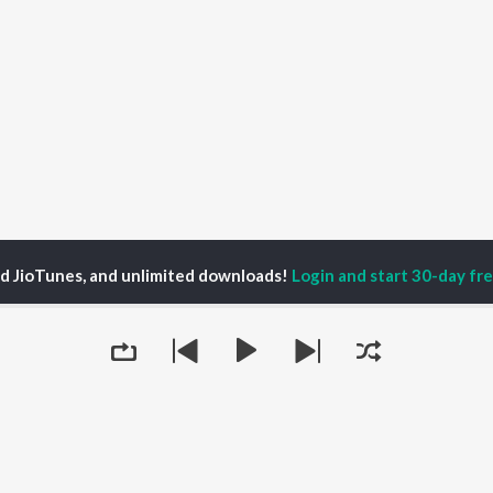
ed JioTunes, and unlimited downloads!
Login and start 30-day free
R F Season 1
Ep. 24 "Soy persona con discapacidad, no discapacitada"
P
HINDI
ACTORS
TOP HINDI ALBUMS
TOP HINDI PLAYLIST
ti Sanon
Hindi Medium
Best Of 90s - Hindi
pam Kher
Humnava Mere
Most Streamed Love
hant Singh Rajput
Hindi Summer Mix
Songs: Hindi