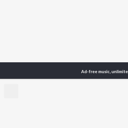
Ad-free music, unlimit
Home
Podcasts
PODE
TOP
HINDI
ARTISTS
TO
Arijit Singh
Kri
Kishore Kumar
Anu
Lata Mangeshkar
Sus