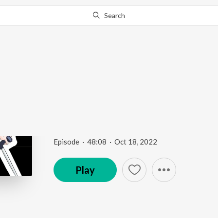
Search
Go Pro
to continue streaming.
Know Why?
Ep. 24 "Soy persona co
discapacitada"
PODER F
Episode
·
48:08
·
Oct 18, 2022
Play