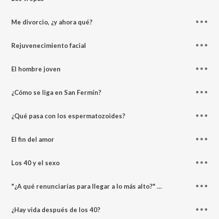
Me divorcio, ¿y ahora qué?
Rejuvenecimiento facial
El hombre joven
¿Cómo se liga en San Fermín?
¿Qué pasa con los espermatozoides?
El fin del amor
Los 40 y el sexo
"¿A qué renunciarías para llegar a lo más alto?" Con la directora del hotel más lujoso de España, Amaia Echeverría
¿Hay vida después de los 40?