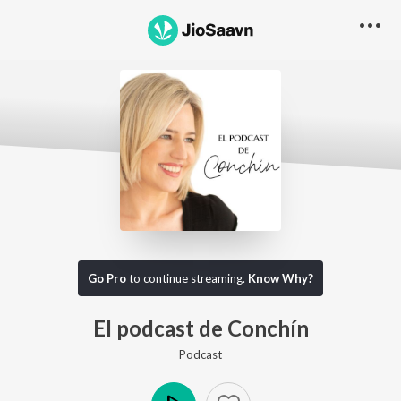
Go Pro to listen to this track
Go Pro
to continue streaming.
Know Why?
El podcast de Conchín
Podcast