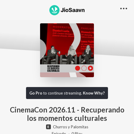
Go Pro to listen to this track
Go Pro
to continue streaming.
Know Why?
CinemaCon 2026.11 - Recuperando
los momentos culturales
Churros y Palomitas
Episode ·
0
Play